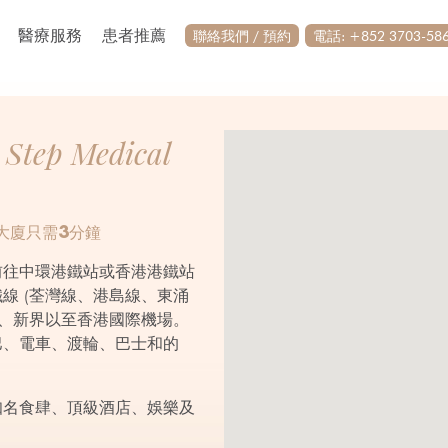
醫療服務
患者推薦
聯絡我們 / 預約
電話: +852 3703-586
tep Medical
大廈只需3分鐘
前往中環港鐵站或香港港鐵站
線 (荃灣線、港島線、東涌
龍、新界以至香港國際機場。
巴、電車、渡輪、巴士和的
知名食肆、頂級酒店、娛樂及